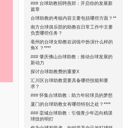
### 台球助教招聘燕郊：开启你的发展新
篇章
台球助教的考核内容主要包括哪些方面？**
南方台球俱乐部的助教在日常工作中主要
负责哪些任务？
亳州的台球女助教在训练中扮演什么样的
角X ？****
### 肇庆佛山台球助教：推动台球发展的
新动力
探讨台球助教费的重要X
汇川区台球助教需要具备哪些技能和要
求？
### 怀集台球助教：助力年轻球员的梦想
厦门的台球助教女有哪些特别之处？****
### 栾城台球助教：引领青少年迈向精湛
球技的明灯
作为台球初学者，如何提高自己的打球技