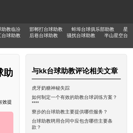
球助教临汾
邯郸打台球助教
蚌埠台球俱乐部助教
星
江台球助教
后巷台球助教
骚扰台球助教
半山星空台
与
kk台球助教评论
相关文章
球助
虎牙奶糖神秘失踪
如何制定一个有效的助教台球训练方案？
有效提
****
寮步的台球助教主要提供哪些服务？
台球助教聘用合同中应包含哪些主要条
款？