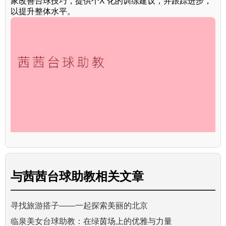
家改善台球技巧，提供个X 化的训练建议，并跟踪进步，
以提升整体水平。
与
茜茜台球助教
相关文章
寻找旅游搭子——一起探索美丽的北京
临泉美女台球助教：在绿茵场上的优雅与力量