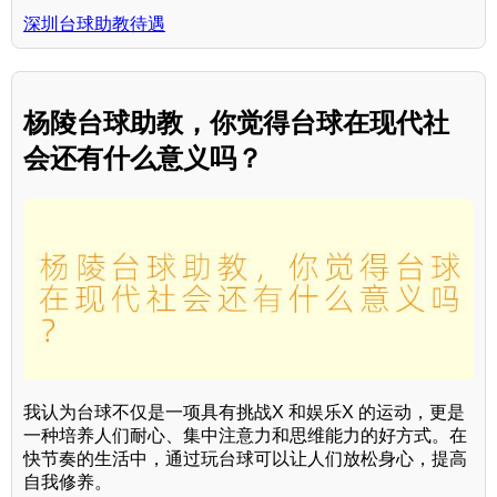
深圳台球助教待遇
杨陵台球助教，你觉得台球在现代社
会还有什么意义吗？
我认为台球不仅是一项具有挑战X 和娱乐X 的运动，更是
一种培养人们耐心、集中注意力和思维能力的好方式。在
快节奏的生活中，通过玩台球可以让人们放松身心，提高
自我修养。