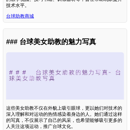
技术水平。
台球助教商城
### 台球美女助教的魅力写真
这些美女助教不仅在外貌上吸引眼球，更以她们对技术的
深入理解和对运动的热情感染着身边的人。她们通过这样
的写真，不仅展示了自己的风采，也希望能够吸引更多的
人关注这项运动，推广台球文化。