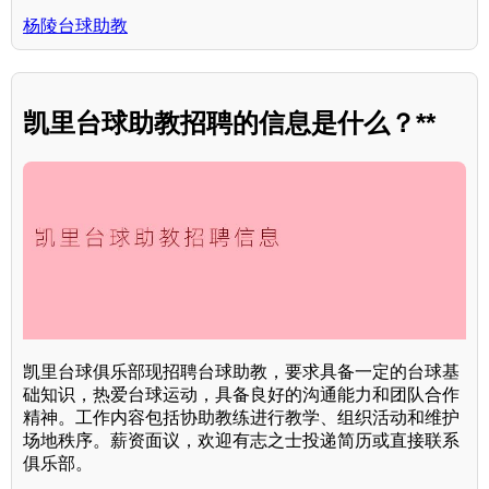
杨陵台球助教
凯里台球助教招聘的信息是什么？**
凯里台球俱乐部现招聘台球助教，要求具备一定的台球基
础知识，热爱台球运动，具备良好的沟通能力和团队合作
精神。工作内容包括协助教练进行教学、组织活动和维护
场地秩序。薪资面议，欢迎有志之士投递简历或直接联系
俱乐部。