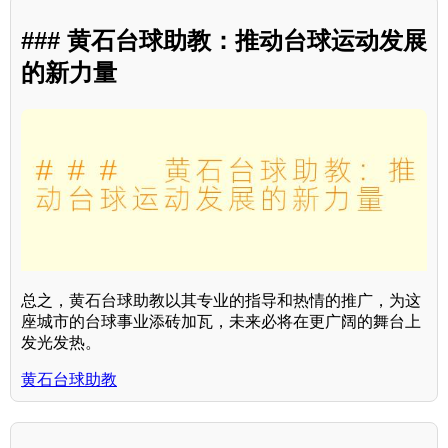
### 黄石台球助教：推动台球运动发展
的新力量
总之，黄石台球助教以其专业的指导和热情的推广，为这
座城市的台球事业添砖加瓦，未来必将在更广阔的舞台上
发光发热。
黄石台球助教