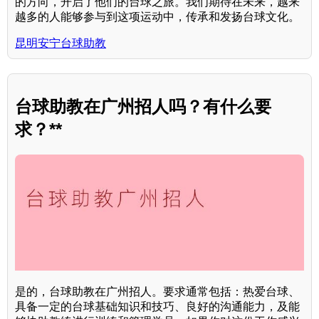
的方向，开启了他们的台球之旅。我们期待在未来，越来
越多的人能够参与到这项运动中，传承和发扬台球文化。
昆明安宁台球助教
台球助教在广州招人吗？有什么要
求？**
是的，台球助教在广州招人。要求通常包括：热爱台球、
具备一定的台球基础知识和技巧、良好的沟通能力，及能