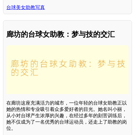
台球美女助教写真
廊坊的台球女助教：梦与技的交汇
在廊坊这座充满活力的城市，一位年轻的台球女助教正以
她的热情和专业吸引着众多爱好者的目光。她名叫小丽，
从小对台球产生浓厚的兴趣，在经过多年的刻苦训练后，
她不仅成为了一名优秀的台球运动员，还走上了助教的岗
位。