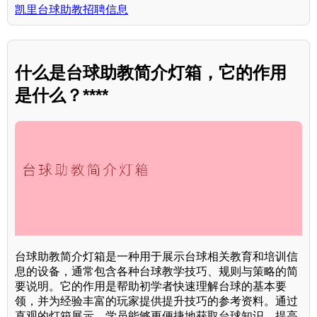
凯里台球助教招聘信息
什么是台球助教简介灯箱，它的作用
是什么？****
台球助教简介灯箱是一种用于展示台球相关教育和培训信
息的设备，通常包含各种台球教学技巧、规则与策略的简
要说明。它的作用是帮助初学者快速理解台球的基本要
领，并为经验丰富的玩家提供提升技巧的参考资料。通过
直观的灯箱展示，学员能够更便捷地获取台球知识，提高