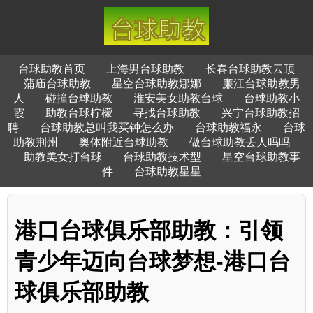
台球助教首页
上海男台球助教
长春台球助教云顶
蒲庙台球助教
星空台球助教娜娜
廉江台球助教男
人
碰撞台球助教
淮安美女助教台球
台球助教小
霞
助教台球柠檬
寻找台球助教
兴宁台球助教招
聘
台球助教总叫我买钟怎么办
台球助教福永
台球
助教荆州
奥体附近台球助教
做台球助教丢人吗吗
助教美女打台球
台球助教技术型
星空台球助教事
件
台球助教星星
港口台球俱乐部助教：引领
青少年迈向台球梦想-港口台
球俱乐部助教