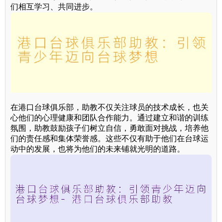
们相互学习、共同进步。
在港口台球俱乐部，助教不仅关注球员的技术成长，也关
心他们的心理健康和团队合作能力。通过建立和谐的训练
氛围，助教鼓励孩子们树立自信，勇敢面对挑战，培养他
们的责任感和集体荣誉感。这些不仅有助于他们在台球运
动中的发展，也将为他们的未来铺就光明的道路。