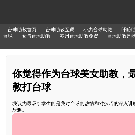
台球助教首页
台球助教互调
小惠台球助教
盱眙
台球
女骑台球助教
苏州台球助教免费
台球助教是
你觉得作为台球美女助教，最
教打台球
我认为最吸引学生的是我对台球的热情和对技巧的深入讲
乐趣。