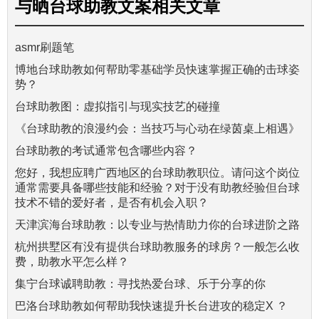
与
晒台球助教文案
相关文章
asmr刷题笔
博地台球助教如何帮助零基础学员快速掌握正确的击球姿
势？
台球助教图：虚拟指引与现实技艺的碰撞
《台球助教的浪漫约会：当技巧与心动在绿茵桌上相遇》
台球助教的考试通常包含哪些内容？
您好，我想应聘广西地区的台球助教职位。请问这个岗位
通常需要具备哪些技能和经验？对于没有助教经验但台球
技术不错的爱好者，是否有机会入职？
天津滨海台球助教：以专业与热情助力你的台球进阶之路
杭州拱墅区有没有提供台球助教服务的球房？一般怎么收
费，助教水平怎么样？
集宁台球诚聘助教：寻找热爱台球、乐于分享的你
巴洛台球助教如何帮助我快速提升长台进攻的稳定X ？