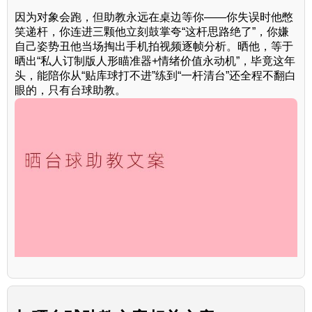
因为对象会跑，但助教永远在桌边等你——你失误时他憋
笑递杆，你连进三颗他立刻鼓掌夸“这杆思路绝了”，你嫌
自己姿势丑他当场掏出手机拍视频逐帧分析。晒他，等于
晒出“私人订制版人形瞄准器+情绪价值永动机”，毕竟这年
头，能陪你从“贴库球打不进”练到“一杆清台”还全程不翻白
眼的，只有台球助教。